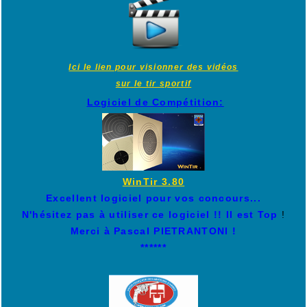
Ici le lien pour visionner des vidéos
sur le tir sportif
Logiciel de Compétition:
WinTir 3.80
Excellent logiciel pour vos concours...
N'hésitez pas à utiliser ce logiciel !! Il est Top
!
Merci à Pascal PIETRANTONI !
******