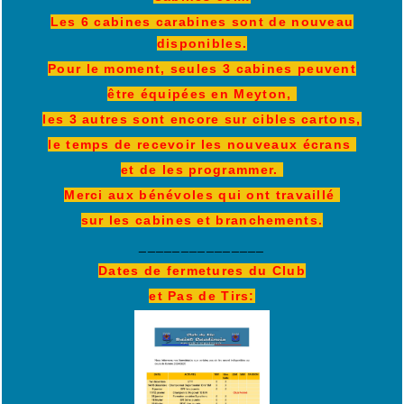
Les 6 cabines carabines sont de nouveau
disponibles.
Pour le moment, seules 3 cabines peuvent
être équipées en Meyton,
les 3 autres sont encore sur cibles cartons,
le temps de recevoir les nouveaux écrans
et de les programmer.
Merci aux bénévoles qui ont travaillé
sur les cabines et branchements.
_______________
Dates de fermetures du Club
et Pas de Tirs: