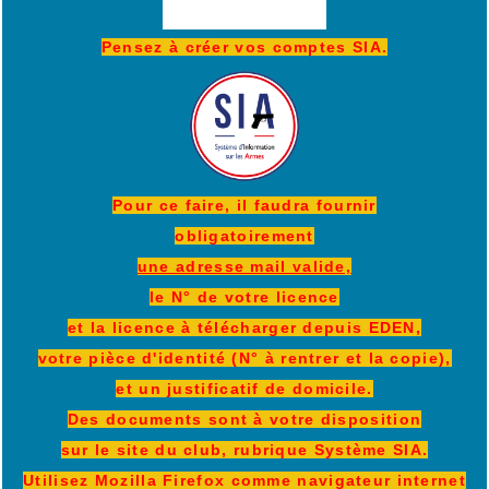
Pensez à créer vos comptes SIA.
Pour ce faire, il faudra fournir
obligatoirement
une adresse mail valide,
le N° de votre licence
et la licence à télécharger depuis EDEN,
votre pièce d'identité (N° à rentrer et la copie),
et un justificatif de domicile.
Des documents sont à votre disposition
sur le site du club, rubrique Système SIA.
Utilisez Mozilla Firefox comme navigateur internet