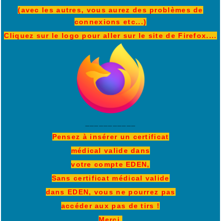
(avec les autres, vous aurez des problèmes de
connexions etc...)
Cliquez sur le logo pour aller sur le site de Firefox....
___________
Pensez à insérer un certificat
médical valide dans
votre compte EDEN,
Sans certificat médical valide
dans EDEN, vous ne pourrez pas
accéder aux pas de tirs !
Merci.