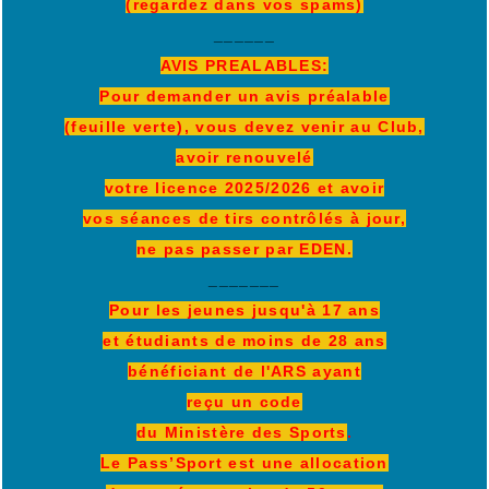
(regardez dans vos spams)
______
AVIS PREALABLES:
Pour demander un avis préalable
(feuille verte), vous devez venir au Club,
avoir renouvelé
votre licence 2025/2026 et avoir
vos séances de tirs contrôlés à jour,
ne pas passer par EDEN.
_______
Pour les jeunes jusqu'à 17 ans
et étudiants de moins de 28 ans
bénéficiant de l'ARS ayant
reçu un code
du Ministère des Sports
.
Le Pass’Sport est une allocation