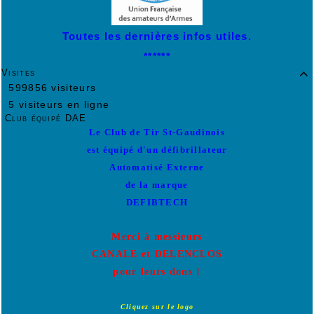
Toutes les dernières infos utiles.
******
Visites

599856 visiteurs
5 visiteurs en ligne
Club équipé DAE
Le Club de Tir St-Gaudinois
est équipé d'un défibrillateur
Automatisé Externe
de la marque
DEFIBTECH
Merci à messieurs
CANALE et DELENCLOS
pour leurs dons !
Cliquez sur le logo