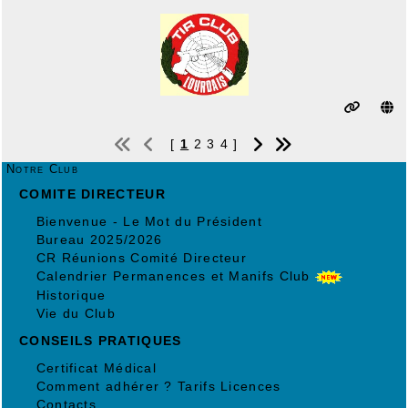
[
1
2
3
4
]
Notre Club
COMITE DIRECTEUR
Bienvenue - Le Mot du Président
Bureau 2025/2026
CR Réunions Comité Directeur
Calendrier Permanences et Manifs Club
Historique
Vie du Club
CONSEILS PRATIQUES
Certificat Médical
Comment adhérer ? Tarifs Licences
Contacts