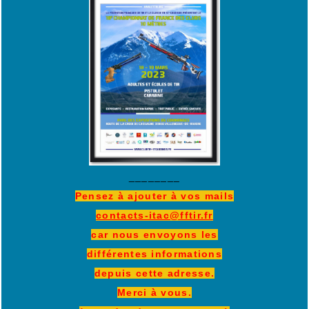
________
Pensez à ajouter à vos mails
contacts-itac@fftir.fr
car nous envoyons les
différentes informations
depuis cette adresse.
Merci à vous.