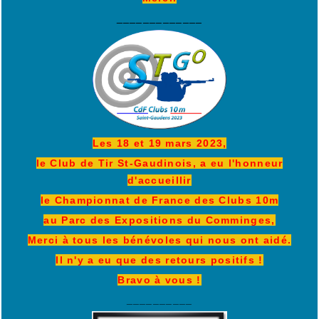
_____________
Les 18 et 19 mars 2023,
le Club de Tir St-Gaudinois, a eu l'honneur
d'accueillir
le Championnat de France des Clubs 10m
au Parc des Expositions du Comminges,
Merci à tous les bénévoles qui nous ont aidé.
Il n'y a eu que des retours positifs !
Bravo à vous !
__________