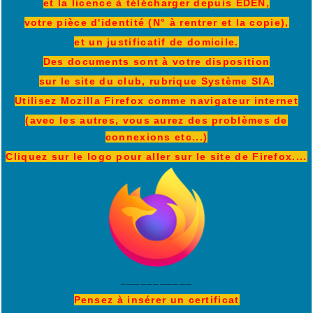
et la licence à télécharger depuis EDEN,
votre pièce d'identité (N° à rentrer et la copie),
et un justificatif de domicile.
Des documents sont à votre disposition
sur le site du club, rubrique Système SIA.
Utilisez Mozilla Firefox comme navigateur internet
(avec les autres, vous aurez des problèmes de
connexions etc...)
Cliquez sur le logo pour aller sur le site de Firefox....
___________
Pensez à insérer un certificat