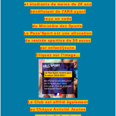
et étudiants de moins de 28 ans
bénéficiant de l'ARS ayant
reçu un code
du Ministère des Sports
.
Le Pass’Sport est une allocation
de rentrée sportive de 50 euros
par enfant/jeune.
Cliquez sur l'image...
Le Club est affilié également
au Chèque Activité Jeunes