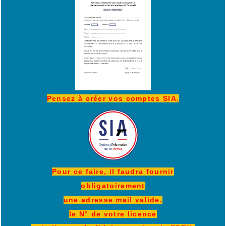
Pensez à créer vos comptes SIA.
Pour ce faire, il faudra fournir
obligatoirement
une adresse mail valide,
le N° de votre licence