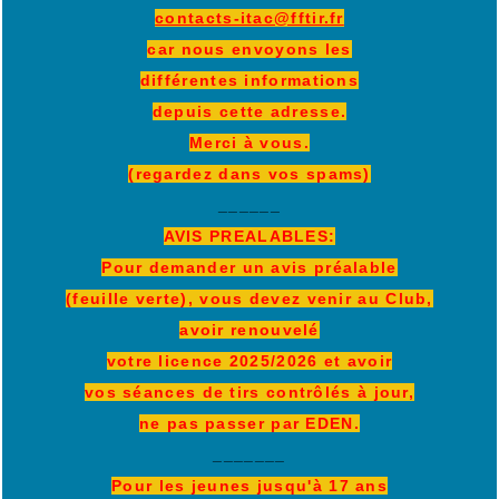
contacts-itac@fftir.fr
car nous envoyons les
différentes informations
depuis cette adresse.
Merci à vous.
(regardez dans vos spams)
______
AVIS PREALABLES:
Pour demander un avis préalable
(feuille verte), vous devez venir au Club,
avoir renouvelé
votre licence 2025/2026 et avoir
vos séances de tirs contrôlés à jour,
ne pas passer par EDEN.
_______
Pour les jeunes jusqu'à 17 ans