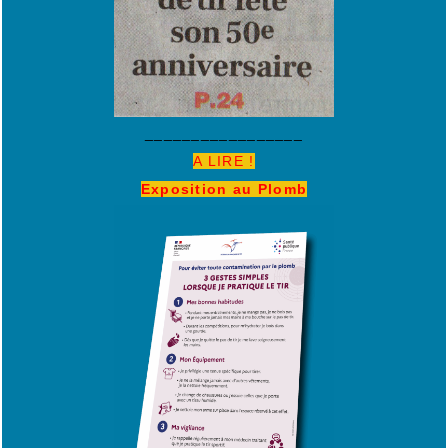
_________________
A LIRE !
Exposition au Plomb