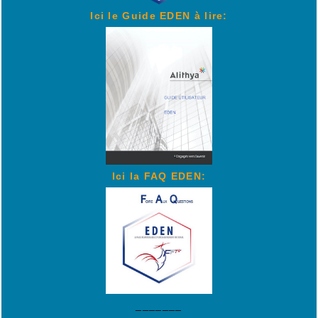
Ici le Guide EDEN à lire:
Ici la FAQ EDEN:
_______