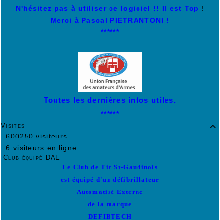
N'hésitez pas à utiliser ce logiciel !! Il est Top
!
Merci à Pascal PIETRANTONI !
******
Toutes les dernières infos utiles.
******
Visites

600250 visiteurs
6 visiteurs en ligne
Club équipé DAE
Le Club de Tir St-Gaudinois
est équipé d'un défibrillateur
Automatisé Externe
de la marque
DEFIBTECH