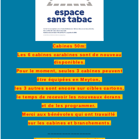
Cabines 50m:
Les 6 cabines carabines sont de nouveau
disponibles.
Pour le moment, seules 3 cabines peuvent
être équipées en Meyton,
les 3 autres sont encore sur cibles cartons,
le temps de recevoir les nouveaux écrans
et de les programmer.
Merci aux bénévoles qui ont travaillé
sur les cabines et branchements.
_______________