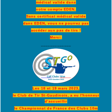
médical valide dans
votre compte EDEN,
Sans certificat médical valide
dans EDEN, vous ne pourrez pas
accéder aux pas de tirs !
Merci.
_____________
Les 18 et 19 mars 2023,
le Club de Tir St-Gaudinois, a eu l'honneur
d'accueillir
le Championnat de France des Clubs 10m