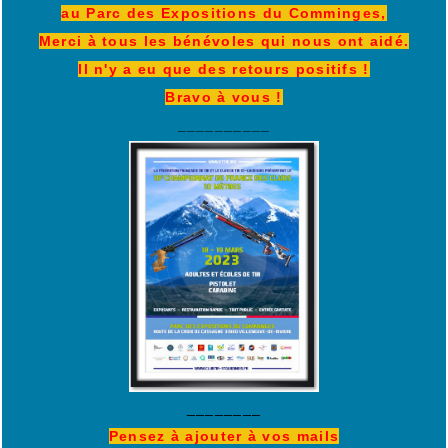
au Parc des Expositions du Comminges,
Merci à tous les bénévoles qui nous ont aidé.
Il n'y a eu que des retours positifs !
Bravo à vous !
__________
________
Pensez à ajouter à vos mails